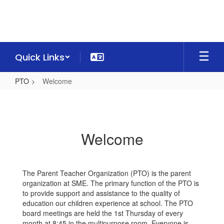
Skip
to
main
content
Quick Links
PTO
Welcome
Welcome
Welcome
The Parent Teacher Organization (PTO) is the parent
organization at SME. The primary function of the PTO is
to provide support and assistance to the quality of
education our children experience at school. The PTO
board meetings are held the 1st Thursday of every
month at 8:45 in the multipurpose room. Everyone is